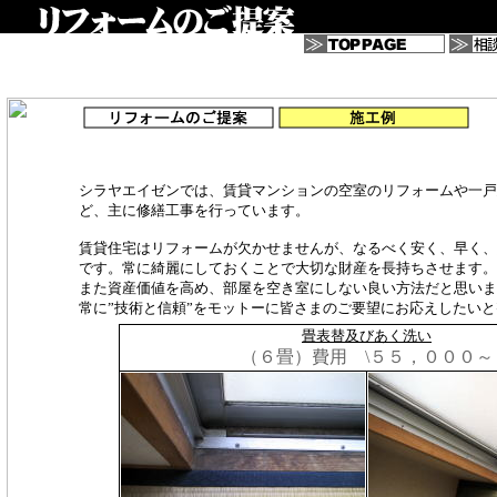
シラヤエイゼンでは、賃貸マンションの空室のリフォームや一戸
ど、主に修繕工事を行っています。
賃貸住宅はリフォームが欠かせませんが、なるべく安く、早く、
です。常に綺麗にしておくことで大切な財産を長持ちさせます。
また資産価値を高め、部屋を空き室にしない良い方法だと思いま
常に”技術と信頼”をモットーに皆さまのご要望にお応えしたい
畳表替及びあく洗い
（６畳）費用 \５５，０００～