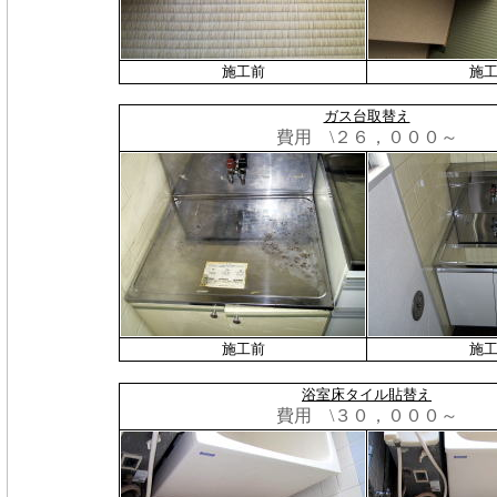
施工前
施
ガス台取替え
費用 \２６，０００～
施工前
施
浴室床タイル貼替え
費用 \３０，０００～